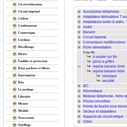
Ch réverbération
Accessoires téléphonie
Circuit imprimé
Adaptateur dédoubleur T au
Coffret
Adaptateurs audio & vidéo
Condensateur
Audio
Banane
Connectique
Circuit imprimé
Cordons
Connecteurs multifonctions
Décolletage
Fiche alimentation
Grip-fils
Divers
à souder sur fils
Fusibles et protecteur
pince a griffes
reprise banane 2mm
Haut parleurs et filtres
reprise banane 4mm
Interrupteur
classique
securité
Kits
IEC
Le soudage
Informatique
Modular téléphonie - fiche 
Librairie
Pinces crocodiles
Mesure
Pointe de touche pour ban
Module
Secteur et adaptateur
Supports de circuit intégré
Nouveautés
Vidéo
Outillage