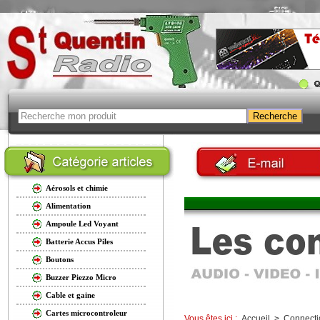
Aérosols et chimie
Alimentation
Ampoule Led Voyant
Batterie Accus Piles
Boutons
Buzzer Piezzo Micro
Cable et gaine
Cartes microcontroleur
Vous êtes ici :
Accueil
>
Connecti