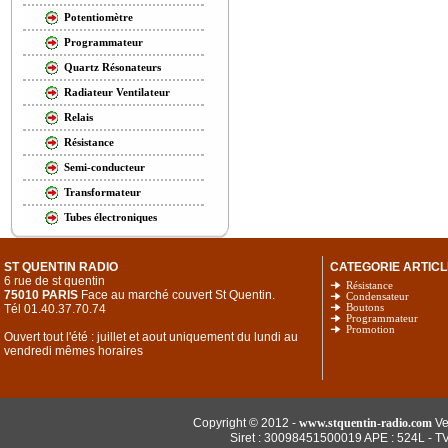
Potentiomètre
Programmateur
Quartz Résonateurs
Radiateur Ventilateur
Relais
Résistance
Semi-conducteur
Transformateur
Tubes électroniques
ST QUENTIN RADIO
CATEGORIE ARTICL
6 rue de st quentin
Résistance
75010 PARIS
Face au marché couvert St Quentin.
Condensateur
Tél 01.40.37.70.74
Boutons
Programmateur
Promotion
Ouvert tout l'été : juillet et aout uniquement du lundi au
vendredi mêmes horaires
Copyright © 2012 -
www.stquentin-radio.com
Ve
Siret : 30098451500019 APE : 524L - T