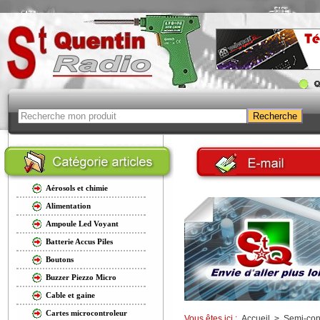
Aérosols et chimie
Alimentation
Ampoule Led Voyant
Batterie Accus Piles
Boutons
Buzzer Piezzo Micro
Cable et gaine
Cartes microcontroleur
Vous êtes ici :
Accueil
>
Semi-con