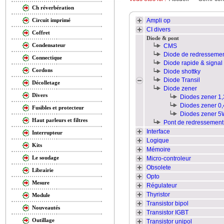
Ch réverbération
Ampli op
Circuit imprimé
CI divers
Coffret
Diode & pont
Condensateur
CMS
Diode de redresseme
Connectique
Diode rapide & signal
Cordons
Diode shottky
Diode Transil
Décolletage
Diode zener
Divers
Diodes zener 1
Diodes zener 0
Fusibles et protecteur
Diodes zener 5
Haut parleurs et filtres
Pont de redressement
Interface
Interrupteur
Logique
Kits
Mémoire
Le soudage
Micro-controleur
Obsolete
Librairie
Opto
Mesure
Régulateur
Thyristor
Module
Transistor bipol
Nouveautés
Transistor IGBT
Outillage
Transistor unipol