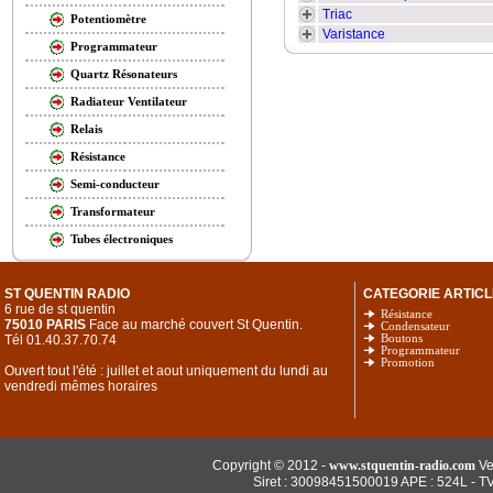
Triac
Potentiomètre
Varistance
Programmateur
Quartz Résonateurs
Radiateur Ventilateur
Relais
Résistance
Semi-conducteur
Transformateur
Tubes électroniques
ST QUENTIN RADIO
CATEGORIE ARTICL
6 rue de st quentin
Résistance
75010 PARIS
Face au marché couvert St Quentin.
Condensateur
Tél 01.40.37.70.74
Boutons
Programmateur
Promotion
Ouvert tout l'été : juillet et aout uniquement du lundi au
vendredi mêmes horaires
Copyright © 2012 -
www.stquentin-radio.com
Ve
Siret : 30098451500019 APE : 524L - T