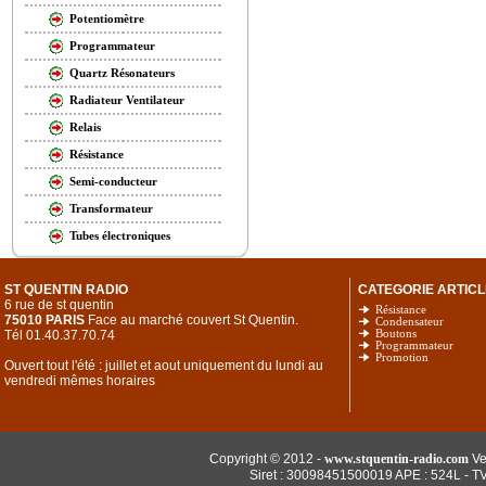
Potentiomètre
Programmateur
Quartz Résonateurs
Radiateur Ventilateur
Relais
Résistance
Semi-conducteur
Transformateur
Tubes électroniques
ST QUENTIN RADIO
CATEGORIE ARTICL
6 rue de st quentin
Résistance
75010 PARIS
Face au marché couvert St Quentin.
Condensateur
Tél 01.40.37.70.74
Boutons
Programmateur
Promotion
Ouvert tout l'été : juillet et aout uniquement du lundi au
vendredi mêmes horaires
Copyright © 2012 -
www.stquentin-radio.com
Ve
Siret : 30098451500019 APE : 524L - T