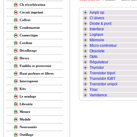
Ch réverbération
Ampli op
Circuit imprimé
CI divers
Coffret
Diode & pont
Condensateur
Interface
Logique
Connectique
Mémoire
Cordons
Micro-controleur
Décolletage
Obsolete
Opto
Divers
Régulateur
Fusibles et protecteur
Thyristor
Transistor bipol
Haut parleurs et filtres
Transistor IGBT
Interrupteur
Transistor unipol
Kits
Triac
Varistance
Le soudage
Librairie
Mesure
Module
Nouveautés
Outillage