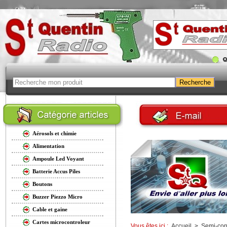
Aérosols et chimie
Alimentation
Ampoule Led Voyant
Batterie Accus Piles
Boutons
Buzzer Piezzo Micro
Cable et gaine
Cartes microcontroleur
Vous êtes ici :
Accueil
>
Semi-con