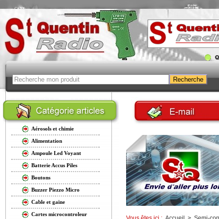
Aérosols et chimie
Alimentation
Ampoule Led Voyant
Batterie Accus Piles
Boutons
Buzzer Piezzo Micro
Cable et gaine
Cartes microcontroleur
Vous êtes ici :
Accueil
>
Semi-con