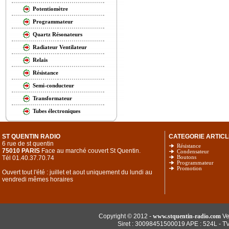
Potentiomètre
Programmateur
Quartz Résonateurs
Radiateur Ventilateur
Relais
Résistance
Semi-conducteur
Transformateur
Tubes électroniques
ST QUENTIN RADIO
CATEGORIE ARTICL
6 rue de st quentin
Résistance
75010 PARIS
Face au marché couvert St Quentin.
Condensateur
Tél 01.40.37.70.74
Boutons
Programmateur
Promotion
Ouvert tout l'été : juillet et aout uniquement du lundi au
vendredi mêmes horaires
Copyright © 2012 -
www.stquentin-radio.com
Ve
Siret : 30098451500019 APE : 524L - T