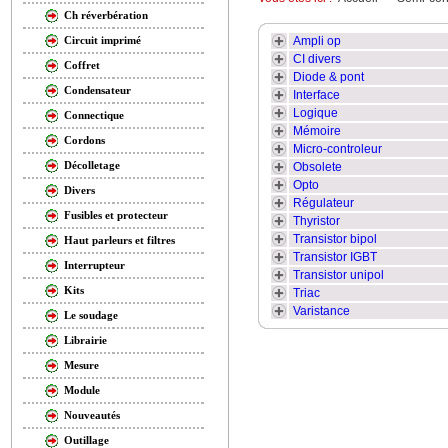
Ch réverbération
Ampli op
Circuit imprimé
CI divers
Coffret
Diode & pont
Condensateur
Interface
Logique
Connectique
Mémoire
Cordons
Micro-controleur
Décolletage
Obsolete
Opto
Divers
Régulateur
Fusibles et protecteur
Thyristor
Transistor bipol
Haut parleurs et filtres
Transistor IGBT
Interrupteur
Transistor unipol
Kits
Triac
Varistance
Le soudage
Librairie
Mesure
Module
Nouveautés
Outillage