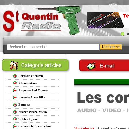
Aérosols et chimie
Alimentation
Ampoule Led Voyant
Batterie Accus Piles
Boutons
Buzzer Piezzo Micro
Cable et gaine
Cartes microcontroleur
Vous êtes ici :
Accueil
>
Connecti