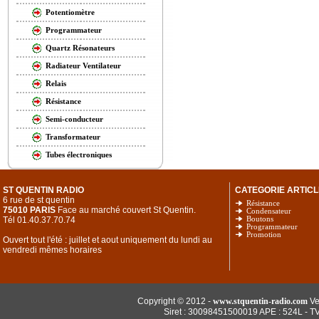
Potentiomètre
Programmateur
Quartz Résonateurs
Radiateur Ventilateur
Relais
Résistance
Semi-conducteur
Transformateur
Tubes électroniques
ST QUENTIN RADIO
CATEGORIE ARTICL
6 rue de st quentin
Résistance
75010 PARIS
Face au marché couvert St Quentin.
Condensateur
Tél 01.40.37.70.74
Boutons
Programmateur
Promotion
Ouvert tout l'été : juillet et aout uniquement du lundi au
vendredi mêmes horaires
Copyright © 2012 -
www.stquentin-radio.com
Ve
Siret : 30098451500019 APE : 524L - T