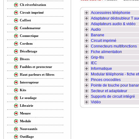
Ch réverbération
Accessoires téléphonie
Circuit imprimé
Adaptateur dédoubleur T au
Coffret
Adaptateurs audio & vidéo
Condensateur
Audio
Banane
Connectique
Circuit imprimé
Cordons
Connecteurs multifonctions
Décolletage
Fiche alimentation
Grip-fils
Divers
IEC
Fusibles et protecteur
Informatique
Modular téléphonie - fiche 
Haut parleurs et filtres
Pinces crocodiles
Interrupteur
Pointe de touche pour ban
Kits
Secteur et adaptateur
Supports de circuit intégré
Le soudage
Vidéo
Librairie
Mesure
Module
Nouveautés
Outillage