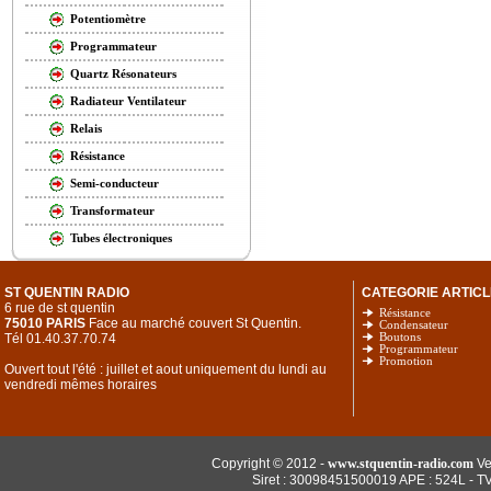
Potentiomètre
Programmateur
Quartz Résonateurs
Radiateur Ventilateur
Relais
Résistance
Semi-conducteur
Transformateur
Tubes électroniques
ST QUENTIN RADIO
CATEGORIE ARTICL
6 rue de st quentin
Résistance
75010 PARIS
Face au marché couvert St Quentin.
Condensateur
Tél 01.40.37.70.74
Boutons
Programmateur
Promotion
Ouvert tout l'été : juillet et aout uniquement du lundi au
vendredi mêmes horaires
Copyright © 2012 -
www.stquentin-radio.com
Ve
Siret : 30098451500019 APE : 524L - T