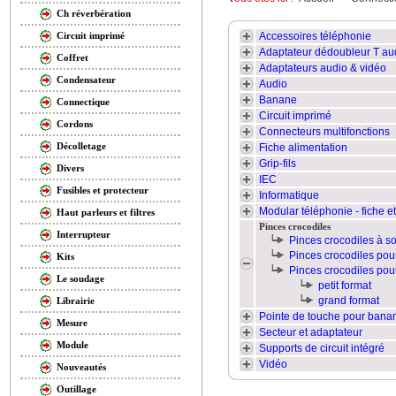
Ch réverbération
Accessoires téléphonie
Circuit imprimé
Adaptateur dédoubleur T au
Coffret
Adaptateurs audio & vidéo
Condensateur
Audio
Banane
Connectique
Circuit imprimé
Cordons
Connecteurs multifonctions
Décolletage
Fiche alimentation
Grip-fils
Divers
IEC
Fusibles et protecteur
Informatique
Modular téléphonie - fiche 
Haut parleurs et filtres
Pinces crocodiles
Interrupteur
Pinces crocodiles à s
Pinces crocodiles po
Kits
Pinces crocodiles po
Le soudage
petit format
grand format
Librairie
Pointe de touche pour ban
Mesure
Secteur et adaptateur
Module
Supports de circuit intégré
Vidéo
Nouveautés
Outillage