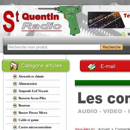
Aérosols et chimie
Alimentation
Ampoule Led Voyant
Batterie Accus Piles
Boutons
Buzzer Piezzo Micro
Cable et gaine
Cartes microcontroleur
Vous êtes ici :
Accueil
>
Connecti