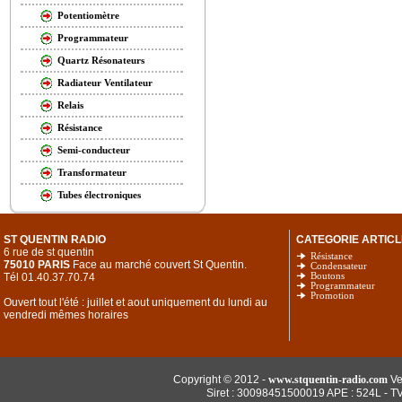
Potentiomètre
Programmateur
Quartz Résonateurs
Radiateur Ventilateur
Relais
Résistance
Semi-conducteur
Transformateur
Tubes électroniques
ST QUENTIN RADIO
CATEGORIE ARTICL
6 rue de st quentin
Résistance
75010 PARIS
Face au marché couvert St Quentin.
Condensateur
Tél 01.40.37.70.74
Boutons
Programmateur
Promotion
Ouvert tout l'été : juillet et aout uniquement du lundi au
vendredi mêmes horaires
Copyright © 2012 -
www.stquentin-radio.com
Ve
Siret : 30098451500019 APE : 524L - T