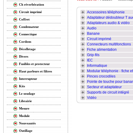
Ch réverbération
Accessoires téléphonie
Circuit imprimé
Adaptateur dédoubleur T au
Coffret
Adaptateurs audio & vidéo
Condensateur
Audio
Banane
Connectique
Circuit imprimé
Cordons
Connecteurs multifonctions
Décolletage
Fiche alimentation
Grip-fils
Divers
IEC
Fusibles et protecteur
Informatique
Modular téléphonie - fiche 
Haut parleurs et filtres
Pinces crocodiles
Interrupteur
Pointe de touche pour ban
Kits
Secteur et adaptateur
Supports de circuit intégré
Le soudage
Vidéo
Librairie
Mesure
Module
Nouveautés
Outillage