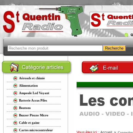
Aérosols et chimie
Alimentation
Ampoule Led Voyant
Batterie Accus Piles
Boutons
Buzzer Piezzo Micro
Cable et gaine
Cartes microcontroleur
Vous êtes ici :
Accueil
>
Connectiq