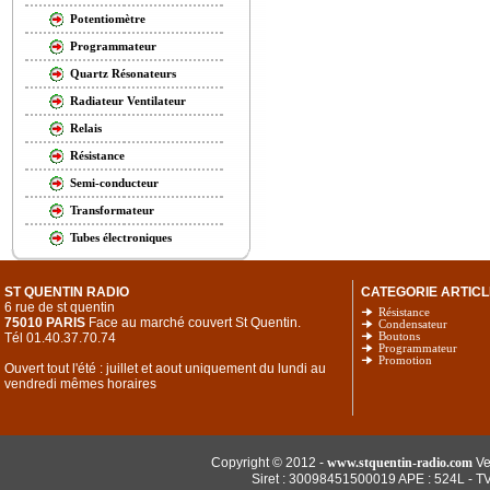
Potentiomètre
Programmateur
Quartz Résonateurs
Radiateur Ventilateur
Relais
Résistance
Semi-conducteur
Transformateur
Tubes électroniques
ST QUENTIN RADIO
CATEGORIE ARTICL
6 rue de st quentin
Résistance
75010 PARIS
Face au marché couvert St Quentin.
Condensateur
Tél 01.40.37.70.74
Boutons
Programmateur
Promotion
Ouvert tout l'été : juillet et aout uniquement du lundi au
vendredi mêmes horaires
Copyright © 2012 -
www.stquentin-radio.com
Ve
Siret : 30098451500019 APE : 524L - T