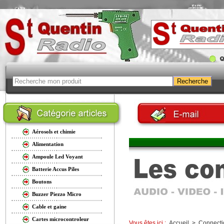
Aérosols et chimie
Alimentation
Ampoule Led Voyant
Batterie Accus Piles
Boutons
Buzzer Piezzo Micro
Cable et gaine
Cartes microcontroleur
Vous êtes ici :
Accueil
>
Connecti