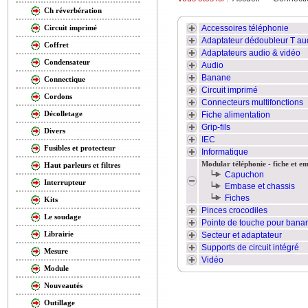
Ch réverbération
Accessoires téléphonie
Circuit imprimé
Adaptateur dédoubleur T au
Coffret
Adaptateurs audio & vidéo
Condensateur
Audio
Banane
Connectique
Circuit imprimé
Cordons
Connecteurs multifonctions
Décolletage
Fiche alimentation
Grip-fils
Divers
IEC
Fusibles et protecteur
Informatique
Modular téléphonie - fiche et e
Haut parleurs et filtres
Capuchon
Interrupteur
Embase et chassis
Fiches
Kits
Pinces crocodiles
Le soudage
Pointe de touche pour ban
Librairie
Secteur et adaptateur
Supports de circuit intégré
Mesure
Vidéo
Module
Nouveautés
Outillage